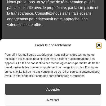
Nous pratiquons un système de rémunération guidé
par la solidarité avec le propriétaire, par la simplicité et
la transparence. Consultez-nous sans frais et sans
engagement pour découvrir notre approche, nos
valeurs et notre offre.
SC Sotornik & Clerbout
Gérer le consentement
Immobilier SA
Pour offrir les meilleures expériences, nous utilisons des technologies
Avenue de Lavaux 61
telles que les cookies pour stocker et/ou accéder aux informations des
1009 Pully
appareils. Le fait de consentir à ces technologies nous permettra de traiter
contact(at)scimmo.ch
des données telles que le comportement de navigation ou les ID uniques
sur ce site. Le fait de ne pas consentir ou de retirer son consentement peut
Tél. 021 721 14 14
avoir un effet négatif sur certaines caractéristiques et fonctions.
Accepter
Refuser
© Sotornik & Clerbout Immobilier SA